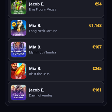
Jacob E.
€94
Elvis Frog in Vegas
Mia B.
€1,148
Long Neck Fortune
Mia B.
€107
Mammoth Tundra
Mia B.
€245
Blast the Bass
Jacob E.
€161
Dawn of Anubis