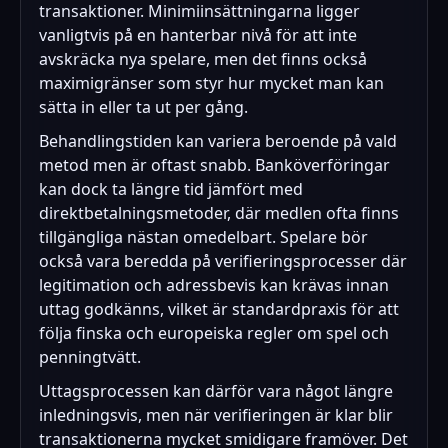
transaktioner. Minimiinsättningarna ligger
vanligtvis på en hanterbar nivå för att inte
avskräcka nya spelare, men det finns också
maximigränser som styr hur mycket man kan
sätta in eller ta ut per gång.
Behandlingstiden kan variera beroende på vald
metod men är oftast snabb. Banköverföringar
kan dock ta längre tid jämfört med
direktbetalningsmetoder, där medlen ofta finns
tillgängliga nästan omedelbart. Spelare bör
också vara beredda på verifieringsprocesser där
legitimation och adressbevis kan krävas innan
uttag godkänns, vilket är standardpraxis för att
följa finska och europeiska regler om spel och
penningtvätt.
Uttagsprocessen kan därför vara något längre
inledningsvis, men när verifieringen är klar blir
transaktionerna mycket smidigare framöver. Det