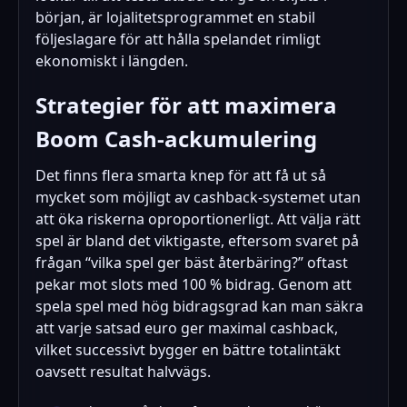
början, är lojalitetsprogrammet en stabil
följeslagare för att hålla spelandet rimligt
ekonomiskt i längden.
Strategier för att maximera
Boom Cash-ackumulering
Det finns flera smarta knep för att få ut så
mycket som möjligt av cashback-systemet utan
att öka riskerna oproportionerligt. Att välja rätt
spel är bland det viktigaste, eftersom svaret på
frågan “vilka spel ger bäst återbäring?” oftast
pekar mot slots med 100 % bidrag. Genom att
spela spel med hög bidragsgrad kan man säkra
att varje satsad euro ger maximal cashback,
vilket successivt bygger en bättre totalintäkt
oavsett resultat halvvägs.