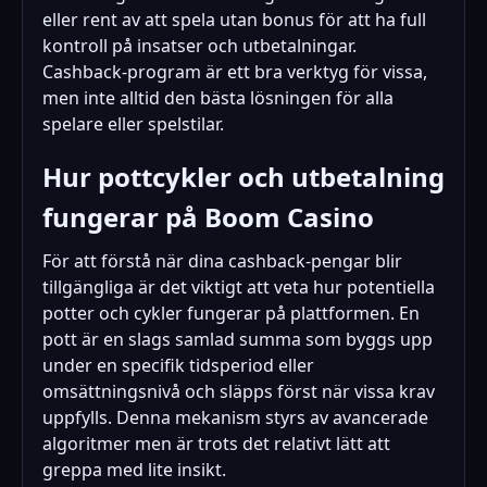
eller rent av att spela utan bonus för att ha full
kontroll på insatser och utbetalningar.
Cashback-program är ett bra verktyg för vissa,
men inte alltid den bästa lösningen för alla
spelare eller spelstilar.
Hur pottcykler och utbetalning
fungerar på Boom Casino
För att förstå när dina cashback-pengar blir
tillgängliga är det viktigt att veta hur potentiella
potter och cykler fungerar på plattformen. En
pott är en slags samlad summa som byggs upp
under en specifik tidsperiod eller
omsättningsnivå och släpps först när vissa krav
uppfylls. Denna mekanism styrs av avancerade
algoritmer men är trots det relativt lätt att
greppa med lite insikt.