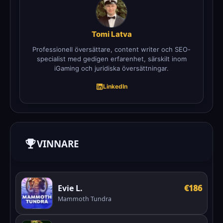
Tomi Latva
Professionell översättare, content writer och SEO-
specialist med gedigen erfarenhet, särskilt inom
iGaming och juridiska översättningar.
LinkedIn
VINNARE
Evie L.
€186
Mammoth Tundra