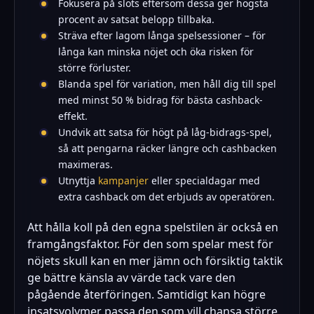
Fokusera på slots eftersom dessa ger högsta
procent av satsat belopp tillbaka.
Sträva efter lagom långa spelsessioner – för
långa kan minska nöjet och öka risken för
större förluster.
Blanda spel för variation, men håll dig till spel
med minst 50 % bidrag för bästa cashback-
effekt.
Undvik att satsa för högt på låg-bidrags-spel,
så att pengarna räcker längre och cashbacken
maximeras.
Utnyttja
kampanjer
eller specialdagar med
extra cashback om det erbjuds av operatören.
Att hålla koll på den egna spelstilen är också en
framgångsfaktor. För den som spelar mest för
nöjets skull kan en mer jämn och försiktig taktik
ge bättre känsla av värde tack vare den
pågående återföringen. Samtidigt kan högre
insatsvolymer passa den som vill chansa större