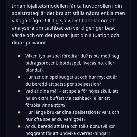
Innan lojalitetsmodellen får ta huvudrollen i din
spelstrategi är det bra att ställa några enkla men
viktiga frågor till dig själv. Det handlar om att
analysera om cashbacken verkligen ger bäst
värde och om det passar just din situation och
dina spelvanor.
Vilken typ av spel föredrar du? (slots med hög
bidragsprocent, bordsspel, livecasino, eller
blandat).
Hur ser din spelbudget ut och hur mycket är
du beredd att satsa per spelsession?
Vad är dina mål – att spela för nöjes skull, att
ha en extra buffert via cashback, eller att
försöka vinna stort?
Hur länge brukar dina spelsessioner vara och
hur ofta spelar du vanligtvis?
Är du beredd att läsa och tolka bonusvillkor
noggrant för att undvika överraskningar?