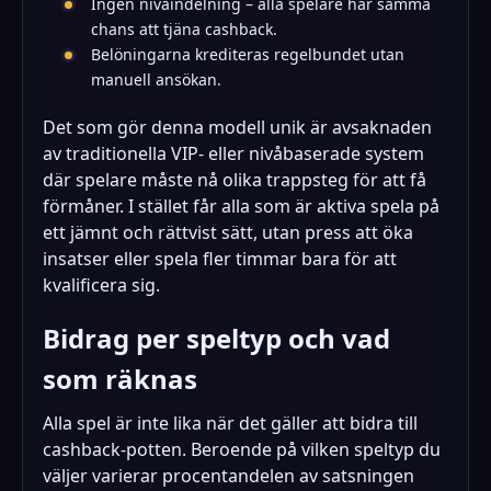
Ingen nivåindelning – alla spelare har samma
chans att tjäna cashback.
Belöningarna krediteras regelbundet utan
manuell ansökan.
Det som gör denna modell unik är avsaknaden
av traditionella VIP- eller nivåbaserade system
där spelare måste nå olika trappsteg för att få
förmåner. I stället får alla som är aktiva spela på
ett jämnt och rättvist sätt, utan press att öka
insatser eller spela fler timmar bara för att
kvalificera sig.
Bidrag per speltyp och vad
som räknas
Alla spel är inte lika när det gäller att bidra till
cashback-potten. Beroende på vilken speltyp du
väljer varierar procentandelen av satsningen