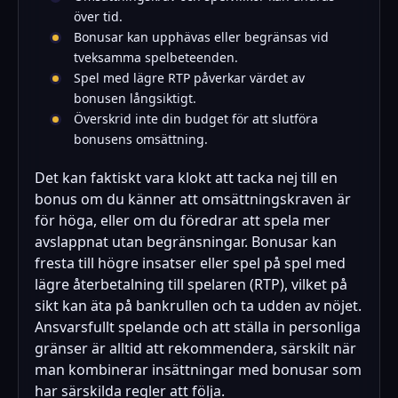
över tid.
Bonusar kan upphävas eller begränsas vid
tveksamma spelbeteenden.
Spel med lägre RTP påverkar värdet av
bonusen långsiktigt.
Överskrid inte din budget för att slutföra
bonusens omsättning.
Det kan faktiskt vara klokt att tacka nej till en
bonus om du känner att omsättningskraven är
för höga, eller om du föredrar att spela mer
avslappnat utan begränsningar. Bonusar kan
fresta till högre insatser eller spel på spel med
lägre återbetalning till spelaren (RTP), vilket på
sikt kan äta på bankrullen och ta udden av nöjet.
Ansvarsfullt spelande och att ställa in personliga
gränser är alltid att rekommendera, särskilt när
man kombinerar insättningar med bonusar som
har särskilda regler att följa.