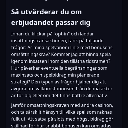
Så utvärderar du om
erbjudandet passar dig
Innan du klickar på ”opt-in” och laddar
insättningstransaktionen, tänk på följande
frågor: Är mina spelvanor i linje med bonusens
omsättningskrav? Kommer jag att hinna spela
igenom insatsen inom den tillåtna tidsramen?
Hur påverkar eventuella begränsningar som
maxinsats och spelbidrag min planerade
strategi? Den typen av frågor hjälper dig att
avgöra om välkomstbonusen från denna aktör
är för dig eller om det finns bättre alternativ.
Jämför omsättningskraven med andra casinon,
och ta särskilt hänsyn till vilka spel som räknas
fullt ut. Att satsa på slots med högst bidrag gör
skillnad för hur snabbt bonusen kan omsättas.