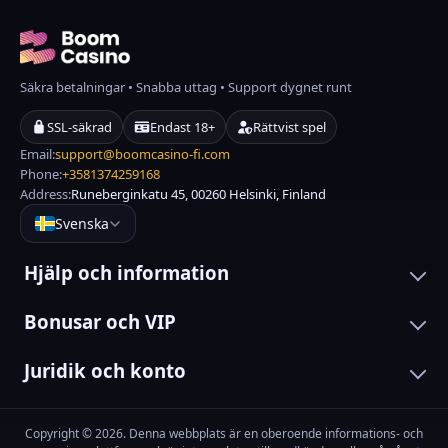
Säkra betalningar • Snabba uttag • Support dygnet runt
Suomi
SSL-säkrad
Endast 18+
Rättvist spel
Svenska
Email:
support@boomcasino-fi.com
Phone:
+3581374259168
English
Address:
Runeberginkatu 45, 00260 Helsinki, Finland
Svenska
Hjälp och information
Om oss
Bonusar och VIP
Kontakter
Kampanjer
Juridik och konto
Recension
VIP-program
Ålder och verifiering
Betalningsmetoder
Copyright © 2026. Denna webbplats är en oberoende informations- och
Cashback