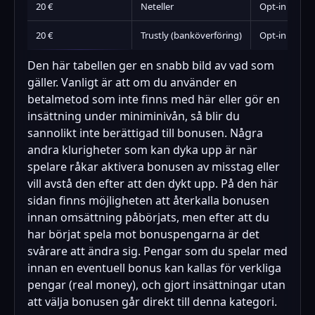
20 €
Neteller
Opt-in på ins
20 €
Trustly (banköverföring)
Opt-in på ins
Den här tabellen ger en snabb bild av vad som
gäller. Vanligt är att om du använder en
betalmetod som inte finns med här eller gör en
insättning under miniminivån, så blir du
sannolikt inte berättigad till bonusen. Några
andra klurigheter som kan dyka upp är när
spelare råkar aktivera bonusen av misstag eller
vill avstå den efter att den dykt upp. På den här
sidan finns möjligheten att återkalla bonusen
innan omsättning påbörjats, men efter att du
har börjat spela mot bonuspengarna är det
svårare att ändra sig. Pengar som du spelar med
innan en eventuell bonus kan kallas för verkliga
pengar (real money), och gjort insättningar utan
att välja bonusen går direkt till denna kategori.