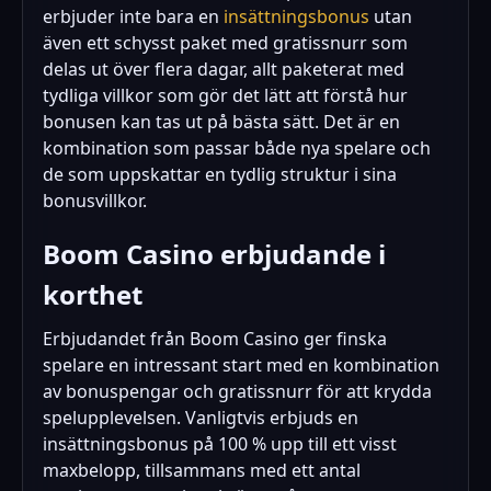
erbjuder inte bara en
insättningsbonus
utan
även ett schysst paket med gratissnurr som
delas ut över flera dagar, allt paketerat med
tydliga villkor som gör det lätt att förstå hur
bonusen kan tas ut på bästa sätt. Det är en
kombination som passar både nya spelare och
de som uppskattar en tydlig struktur i sina
bonusvillkor.
Boom Casino erbjudande i
korthet
Erbjudandet från Boom Casino ger finska
spelare en intressant start med en kombination
av bonuspengar och gratissnurr för att krydda
spelupplevelsen. Vanligtvis erbjuds en
insättningsbonus på 100 % upp till ett visst
maxbelopp, tillsammans med ett antal