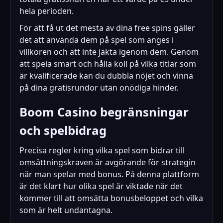
hela perioden.
För att få ut det mesta av dina free spins gäller
det att använda dem på spel som anges i
villkoren och att inte jäkta igenom dem. Genom
att spela smart och hålla koll på vilka titlar som
är kvalificerade kan du dubbla nöjet och vinna
på dina gratisrundor utan onödiga hinder.
Boom Casino begränsningar
och spelbidrag
Precisa regler kring vilka spel som bidrar till
omsättningskraven är avgörande för strategin
när man spelar med bonus. På denna plattform
är det klart hur olika spel är viktade när det
kommer till att omsätta bonusbeloppet och vilka
som är helt undantagna.