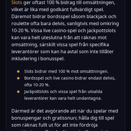
Slots
ger oftast 100 % bidrag till omsättningen,
vilket är lika med godkänt fullvärdigt spel.
Däremot bidrar bordsspel såsom blackjack och
roulette ofta bara delvis, vanligtvis med omkring
10-20 %. Vissa live casino-spel och jackpottslots
kan vara helt uteslutna från att räknas mot
omsättning, särskilt vissa spel från specifika
leverantörer som kan ha avtal som inte tillåter
inkludering i bonusspel.
Slots bidrar med 100 % mot omsättningen.
Bordsspel och live casino bidrar endast delvis,
ofta 10-20 %.
Jackpottslots och vissa spel från utvalda
leverantörer kan vara helt undantagna.
Därmed är det avgörande att när du spelar med
bonuspengar och gratissnurr, hålla dig till spel
som räknas fullt ut för att inte fördröja