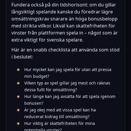
Fundera också på din tidshorisont: om du gillar
långsiktigt spelande kanske du föredrar lägre
omsättningskrav snarare än höga bonusbelopp
med strikta villkor. Likväl kan skattefriheten för
vinster från plattformen spela in – något som är
extra viktigt för svenska spelare.
Här är en snabb checklista att använda som stöd
i beslutet:
Hur mycket kan jag spela för utan att pressa
min budget?
Vilken typ av spel gillar jag mest och räknas
dessa fullt för omsättning?
Hur länge kan jag avsätta för att spela igenom
bonusen?
Är jag okej med att vissa spel kan ha
reducerat bidrag till omsättning?
Hur viktig är skattefriheten för mina
potentiella vinster?