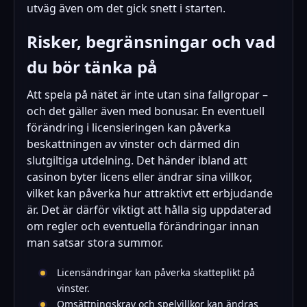
utväg även om det gick snett i starten.
Risker, begränsningar och vad
du bör tänka på
Att spela på nätet är inte utan sina fallgropar –
och det gäller även med bonusar. En eventuell
förändring i licensieringen kan påverka
beskattningen av vinster och därmed din
slutgiltiga utdelning. Det händer ibland att
casinon byter licens eller ändrar sina villkor,
vilket kan påverka hur attraktivt ett erbjudande
är. Det är därför viktigt att hålla sig uppdaterad
om regler och eventuella förändringar innan
man satsar stora summor.
Licensändringar kan påverka skatteplikt på
vinster.
Omsättningskrav och spelvillkor kan ändras