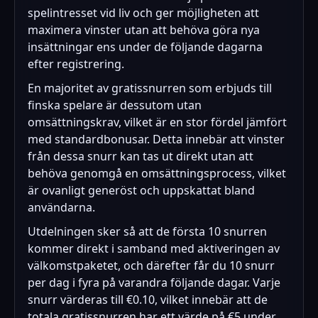
spelintresset vid liv och ger möjligheten att
maximera vinster utan att behöva göra nya
insättningar ens under de följande dagarna
efter registrering.
En majoritet av gratissnurren som erbjuds till
finska spelare är dessutom utan
omsättningskrav, vilket är en stor fördel jämfört
med standardbonusar. Detta innebär att vinster
från dessa snurr kan tas ut direkt utan att
behöva genomgå en omsättningsprocess, vilket
är ovanligt generöst och uppskattat bland
användarna.
Utdelningen sker så att de första 10 snurren
kommer direkt i samband med aktiveringen av
välkomstpaketet, och därefter får du 10 snurr
per dag i fyra på varandra följande dagar. Varje
snurr värderas till €0.10, vilket innebär att de
totala gratissnurren har ett värde på €5 under