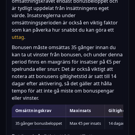
omsättningskravet endast bonusbeloppet och
är tydligt uppdelat från insättningens eget
värde. Insatsreglerna under
omsättningsperioden är också en viktig faktor
som kan påverka hur snabbt du kan göra ett
uttag
.
Bonusen måste omsättas 35 gånger innan du
kan ta ut vinster från bonusen, och under denna
period finns en maxgräns för insatser på €5 per
spelrunda eller snurr. Det är också viktigt att
notera att bonusens giltighetstid är satt till 14
dagar efter aktivering, så det gäller att hålla
tempo för att inte gå miste om bonuspengar
eller vinster.
Omsättningskrav
Maxinsats
Giltighet
35 gånger bonusbeloppet
Max €5 per insats
14 dagar från 