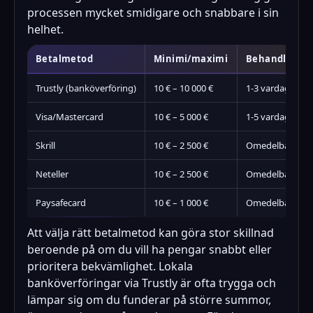
processen mycket smidigare och snabbare i sin
helhet.
Betalmetod
Minimi/maximi
Behandlingst
Trustly (banköverföring)
10 € – 10 000 €
1-3 vardagar
Visa/Mastercard
10 € – 5 000 €
1-5 vardagar
Skrill
10 € – 2 500 €
Omedelbart/upp 
Neteller
10 € – 2 500 €
Omedelbart/upp 
Paysafecard
10 € – 1 000 €
Omedelbart
Att välja rätt betalmetod kan göra stor skillnad
beroende på om du vill ha pengar snabbt eller
prioritera bekvämlighet. Lokala
banköverföringar via Trustly är ofta trygga och
lämpar sig om du funderar på större summor,