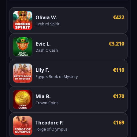
Olivia W.
€422
Firebird Spirit
Evie L.
€3,210
Dash O’Cash
Lily F.
€110
Egypts Book of Mystery
Mia B.
€170
Crown Coins
Theodore P.
€169
Forge of Olympus