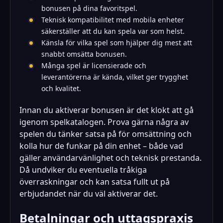
bonusen på dina favoritspel.
Teknisk kompatibilitet med mobila enheter
säkerställer att du kan spela var som helst.
Känsla för vilka spel som hjälper dig mest att
snabbt omsätta bonusen.
Många spel är licensierade och
leverantörerna är kända, vilket ger trygghet
och kvalitet.
Innan du aktiverar bonusen är det klokt att gå
igenom spelkatalogen. Prova gärna några av
spelen du tänker satsa på för omsättning och
kolla hur de funkar på din enhet – både vad
gäller användarvänlighet och teknisk prestanda.
Då undviker du eventuella tråkiga
överraskningar och kan satsa fullt ut på
erbjudandet när du väl aktiverar det.
Betalningar och uttagspraxis