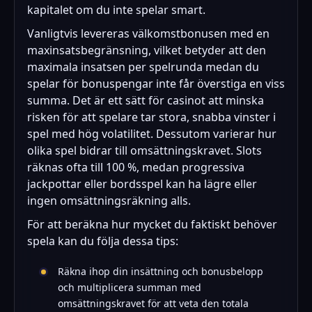
kapitalet om du inte spelar smart.
Vanligtvis levereras välkomstbonusen med en
maxinsatsbegränsning, vilket betyder att den
maximala insatsen per spelrunda medan du
spelar för bonuspengar inte får överstiga en viss
summa. Det är ett sätt för casinot att minska
risken för att spelare tar stora, snabba vinster i
spel med hög volatilitet. Dessutom varierar hur
olika spel bidrar till omsättningskravet. Slots
räknas ofta till 100 %, medan progressiva
jackpottar eller bordsspel kan ha lägre eller
ingen omsättningsräkning alls.
För att beräkna hur mycket du faktiskt behöver
spela kan du följa dessa tips:
Räkna ihop din insättning och bonusbelopp
och multiplicera summan med
omsättningskravet för att veta den totala