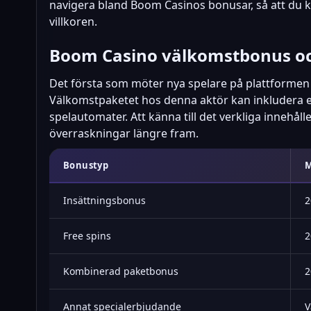
navigera bland Boom Casinos bonusar, så att du k
villkoren.
Boom Casino välkomstbonus oc
Det första som möter nya spelare på plattformen 
Välkomstpaketet hos denna aktör kan inkludera 
spelautomater. Att känna till det verkliga innehål
överraskningar längre fram.
Bonustyp
M
Insättningsbonus
2
Free spins
2
Kombinerad paketbonus
2
Annat specialerbjudande
V