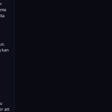
er
inte
lla
us.
g kan
Ju
ör att