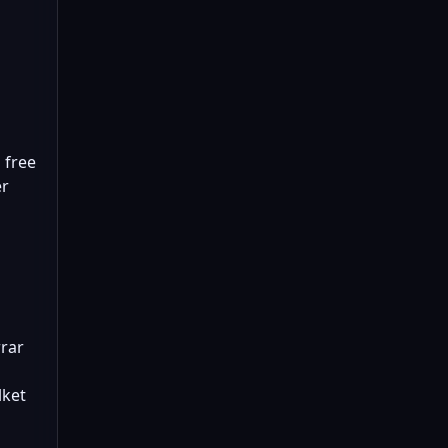
 free
er
rrar
lket