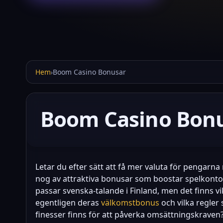
Hem
Boom Casino Bonusar
›
Boom Casino Bon
Letar du efter sätt att få mer valuta för pengarna
nog av attraktiva bonusar som boostar spelkonto
passar svenska-talande i Finland, men det finns vi
egentligen deras
välkomstbonus
och vilka regler
finesser finns för att påverka omsättningskraven?