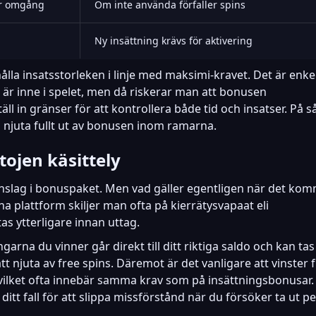
er omgång
Om inte använda förfaller spins
Ny insättning krävs för aktivering
ålla insatsstorleken i linje med maksimi-kravet. Det är enkel
är inne i spelet, men då riskerar man att bonusen
l in gränser för att kontrollera både tid och insatser. På så
 njuta fullt ut av bonusen inom ramarna.
tojen käsittely
t inslag i bonuspaket. Men vad gäller egentligen när det ko
a plattform skiljer man ofta på kierrätysvapaat eli
s ytterligare innan uttag.
arna du vinner går direkt till ditt riktiga saldo och kan tas
att njuta av free spins. Däremot är det vanligare att vinster 
 vilket ofta innebär samma krav som på insättningsbonusar.
 ditt fall för att slippa missförstånd när du försöker ta ut p