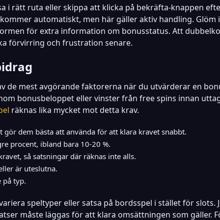
sa i rätt ruta eller skippa att klicka på bekräfta-knappen eft
er kommer automatiskt, men här gäller aktiv handling. Glöm 
tformen för extra information om bonusstatus. Att dubbelko
ika förvirring och frustration senare.
bidrag
 av de mest avgörande faktorerna när du utvärderar en bon
m bonusbeloppet eller vinster från free spins innan utta
pel
räknas lika mycket mot detta krav.
 gör dem bästa att använda för att klara kravet snabbt.
gre procent, ibland bara 10-20 %.
ravet, så satsningar där räknas inte alls.
ller är uteslutna.
 på typ.
variera speltyper eller satsa på bordsspel i stället för slots. 
satser måste läggas för att klara omsättningen som gäller. F