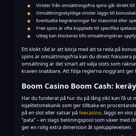
Vinster från omsättningsfria spins går direkt till
Omsättningsskyldiga vinster läggs till bonusb
Eventuella begränsningar för maxvinst eller sp
Free spins är ofta kopplade till specifika spel
Uttag kan blockeras tills omsättningskrav uppfyl
Ett klokt råd är att börja med att ta reda på bon
spins är omsättningsfria kan du direkt fokusera 
omsättning är det smart att välja slots som räknas
kraven snabbare. Att följa reglerna noggrant ger 
Boom Casino Boom Cash: keräys
Har du funderat på hur du på lång sikt kan få ut 
lojalitetsmekanik som ger tillbaka en procentandel
på en slot eller satsar på
livecasino
, läggs en viss
”pata” – en slags belöningspool som växer med dit
ger en rolig extra dimension åt spelupplevelsen.