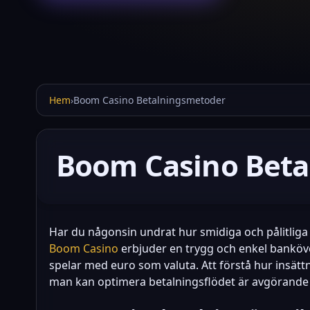
Hem
Boom Casino Betalningsmetoder
›
Boom Casino Bet
Har du någonsin undrat hur smidiga och pålitliga
Boom Casino
erbjuder en trygg och enkel banköve
spelar med euro som valuta. Att förstå hur insät
man kan optimera betalningsflödet är avgörande fö