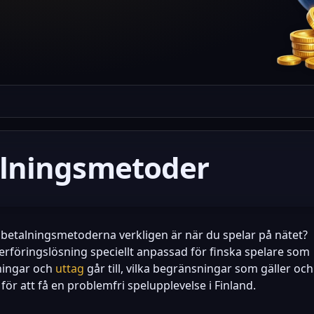
alningsmetoder
 betalningsmetoderna verkligen är när du spelar på nätet?
rföringslösning speciellt anpassad för finska spelare som
tningar och
uttag
går till, vilka begränsningar som gäller oc
r att få en problemfri spelupplevelse i Finland.