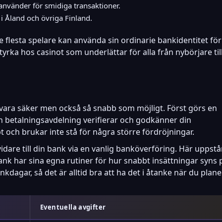
nvänder för smidiga transaktioner.
 i Åland och övriga Finland.
 flesta spelare kan använda sin ordinarie bankidentitet för
yrka hos casinot som underlättar för alla från nybörjare til
 vara säker men också så snabb som möjligt. Först görs en
h betalningsavdelning verifierar och godkänner din
 och brukar inte stå för några större fördröjningar.
are till din bank via en vanlig banköverföring. Här uppstå
bank har sina egna rutiner för hur snabbt insättningar syns 
 bankdagar, så det är alltid bra att ha det i åtanke när du plan
Eventuella avgifter