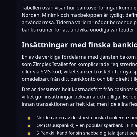
Tabellen ovan visar hur banköverföringar komplet
Norden. Minimi- och maxbeloppen är tydligt defin
användarresa. Tiderna varierar något beroende på v
banks rutiner för att undvika onödiga väntetider.
Insättningar med finska bankid
En av de verkliga fördelarna med tjänsten bakom d
som Zimpler. Istället för komplicerade registrer
eller via SMS-kod, vilket sänker tröskeln för nya 
omedelbart från ditt bankkonto och blir direkt til
Det är dessutom helt kostnadsfritt från casinots s
vilket gör insättningar bekväma och billiga. Bero
innan transaktionen är helt klar, men i de allra fles
Nordea är en av de största finska bankerna som 
OP (Osuuspankki) – en populär sparbank i Finla
S-Pankki, känd för sin snabba digitala tjänst oc