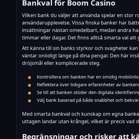
Bankval för Boom Casino
Vilken bank du väljer att använda spelar en stor 
användarupplevelse. Vissa finska banker har bät
insättningar nästan omedelbart, medan andra har 
timmar eller dagar. Det finns alltså smarta val at
Att känna till sin banks styrkor och svagheter ka
väntar onödigt länge på dina pengar. Den här insik
dröjsmål eller komplicerade steg.
Kontrollera om banken har en smidig mobilinlo
Reflektera över tidigare erfarenheter av banken
Se till att banken stöder den digitala identifi
Välj bank baserad på både snabbhet och bekväml
Med smarta bankval och kunskap om egna banker k
uttagen landar utan krångel, vilket är precis vad du
Begränsningar och risker att kä