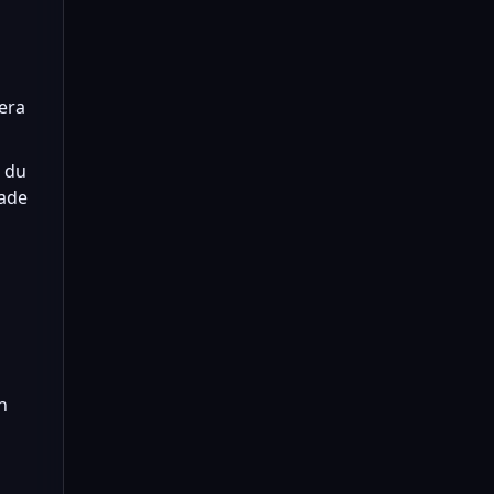
era
r du
tade
n