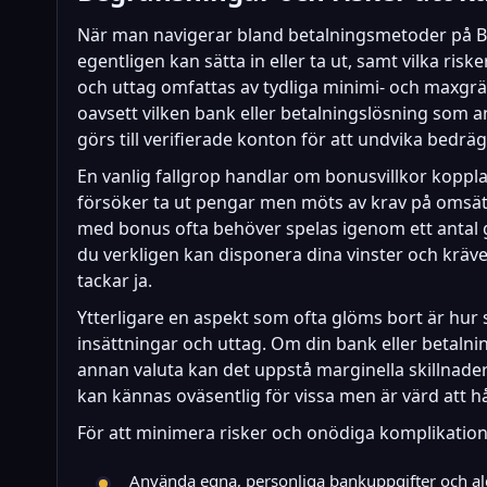
När man navigerar bland betalningsmetoder på 
egentligen kan sätta in eller ta ut, samt vilka ris
och uttag omfattas av tydliga minimi- och maxgrän
oavsett vilken bank eller betalningslösning som 
görs till verifierade konton för att undvika bedräge
En vanlig fallgrop handlar om bonusvillkor koppla
försöker ta ut pengar men möts av krav på omsätt
med bonus ofta behöver spelas igenom ett antal g
du verkligen kan disponera dina vinster och kräve
tackar ja.
Ytterligare en aspekt som ofta glöms bort är hur
insättningar och uttag. Om din bank eller betaln
annan valuta kan det uppstå marginella skillnader
kan kännas oväsentlig för vissa men är värd att h
För att minimera risker och onödiga komplikationer
Använda egna, personliga bankuppgifter och ald