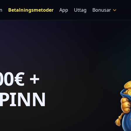
n
Betalningsmetoder
App
Uttag
Bonusar
00€ +
SPINN