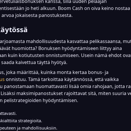
ervetuliaisbonuksen kanssa, sillä uuden pelaajan
ntisestään jo heti alkuun. Boom Cash on oiva keino nostaa
sää arvoa jokaisesta panostuksesta.
käytössä
 tarjoamasta mahdollisuudesta kasvattaa pelikassaansa, mu
n jäävät huomiotta? Bonuksen hyödyntämiseen liittyy aina
umaan kuin kotiutusten onnistumiseen. Usein nämä ehdot ova
 saada kaivettua täyttä hyötyä.
mus, joka määrittää, kuinka monta kertaa bonus- ja
tus
onnistuu. Tämä tarkoittaa käytännössä, että vaikka
utuu panostamaan huomattavasti lisää omia rahojaan, jotta r
. Lisäksi maksimipanostukset rajoittavat sitä, miten suuria v
en pelistrategioiden hyödyntämisen.
ttavasti.
ialttiita strategioita.
opeuteen ja mahdollisuuksiin.