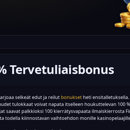
% Tervetuliaisbonus
arjoaa selkeät edut ja reilut
bonukset
heti ensitalletuksella.
 uudet tulokkaat voivat napata itselleen houkuttelevan 100 
jat saavat palkkioksi 100 kierrätysvapaata ilmaiskierrosta Fi
sta todella kiinnostavan vaihtoehdon monille kasinopelaajille