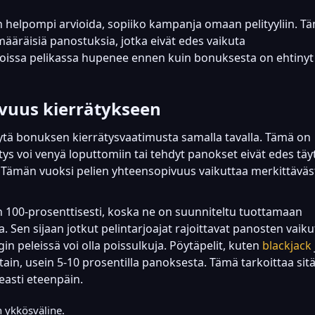
 helpompi arvioida, sopiiko kampanja omaan pelityyliin. T
limääräisiä panostuksia, jotka eivät edes vaikuta
, joissa pelikassa hupenee ennen kuin bonuksesta on ehtinyt
vuus kierrätykseen
errytä bonuksen kierrätysvaatimusta samalla tavalla. Tämä on
rrätys voi venyä loputtomiin tai tehdyt panokset eivät edes täy
ä. Tämän vuoksi pelien yhteensopivuus vaikuttaa merkittäväs
n 100-prosenttisesti, koska ne on suunniteltu tuottamaan
a. Sen sijaan jotkut pelintarjoajat rajoittavat panosten vaik
n peleissä voi olla poissulkuja. Pöytäpelit, kuten
blackjack
ttain, usein 5-10 prosentilla panoksesta. Tämä tarkoittaa sitä
peasti eteenpäin.
n ykkösväline.