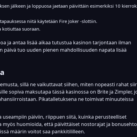
tuksen jälkeen ja loppuosa jaetaan päivittäin esimerkiksi 10 kierro
apauksessa niitä käytetään Fire Joker -slottiin.
a kotiuttaa suoraan.
poa ja antaa lisää aikaa tutustua kasinon tarjontaan ilman
en päivä tuo uuden pienen mahdollisuuden napata lisää
sa
musta, sillä ne vaikuttavat siihen, miten nopeasti rahat siir
aisille sopiva maksutapa tässä kasinossa on Brite ja Zimpler, j
hansiirroistaan. Pikatalletuksena ne toimivat minuuteissa
 useampiin päiviin, riippuen siitä, kuinka perusteelliset
a myös huomioida, että päivittäiset nostorajat ja bonuseht
issä määrin voitot saa pankkitililleen.