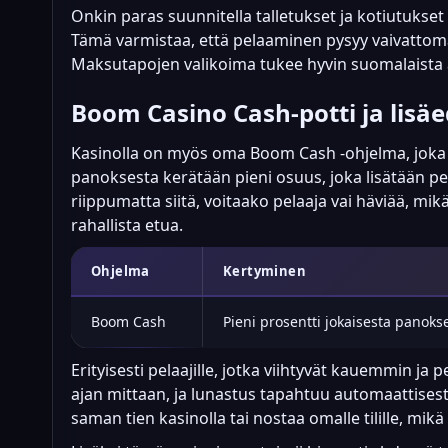
Onkin paras suunnitella talletukset ja kotiutukset 
Tämä varmistaa, että pelaaminen pysyy vaivattoma
Maksutapojen valikoima tukee hyvin suomalaista as
Boom Casino Cash-potti ja lisä
Kasinolla on myös oma Boom Cash -ohjelma, joka palk
panoksesta kerätään pieni osuus, joka lisätään 
riippumatta siitä, voitaako pelaaja vai häviää, mikä
rahallista etua.
Ohjelma
Kertyminen
Boom Cash
Pieni prosentti jokaisesta panoks
Erityisesti pelaajille, jotka viihtyvät kauemmin ja 
ajan mittaan, ja lunastus tapahtuu automaattisesti,
saman tien kasinolla tai nostaa omalle tilille, mik