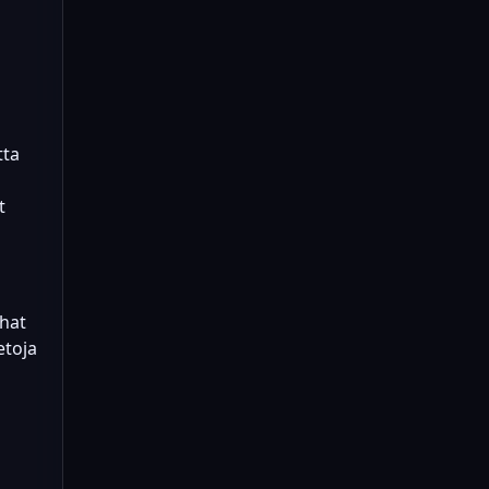
tta
t
ahat
etoja