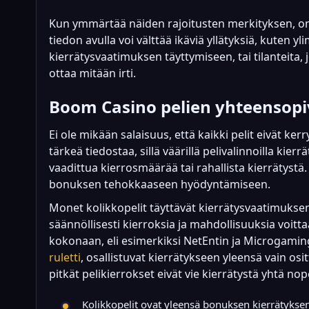
Kun ymmärtää näiden rajoitusten merkityksen, on
tiedon avulla voi välttää ikäviä yllätyksiä, kuten y
kierrätysvaatimuksen täyttymiseen, tai tilanteita
ottaa mitään irti.
Boom Casino pelien yhteensopi
Ei ole mikään salaisuus, että kaikki pelit eivät k
tärkeä tiedostaa, sillä väärillä pelivalinnoilla kie
vaadittua kierrosmäärää tai rahallista kierrätyst
bonuksen tehokkaaseen hyödyntämiseen.
Monet kolikkopelit täyttävät kierrätysvaatimukse
säännöllisesti kierroksia ja mahdollisuuksia voitta
kokonaan, eli esimerkiksi NetEntin ja Microgamingi
ruletti
, osallistuvat kierrätykseen yleensä vain osi
pitkät pelikierrokset eivät vie kierrätystä yhtä no
Kolikkopelit ovat yleensä bonuksen kierrätykse