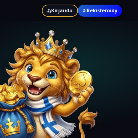
Kirjaudu
Rekisteröidy