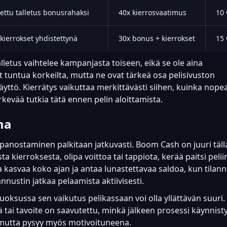
ettu talletus bonusrahaksi
40x kierrosvaatimus
10 
kierrokset yhdistettynä
30x bonus + kierrokset
15 
letus vaihtelee kampanjasta toiseen, eikä se ole aina
 tuntua korkeilta, mutta ne ovat tärkeä osa pelisivuston
yttö. Kierrätys vaikuttaa merkittävästi siihen, kuinka nopea
rkevää tutkia tätä ennen pelin aloittamista.
ma
 panostaminen palkitaan jatkuvasti. Boom Cash on juuri täll
sta kierroksesta, olipa voittoa tai tappiota, kerää paitsi pelii
kasvaa koko ajan ja antaa lunastettavaa saldoa, kun tilan
nnustin jatkaa pelaamista aktiivisesti.
uoksussa sen vaikutus pelikassaan voi olla yllättävän suuri.
ä tai tavoite on saavutettu, minkä jälkeen prosessi käynnist
a, mutta pysyy myös motivoituneena.