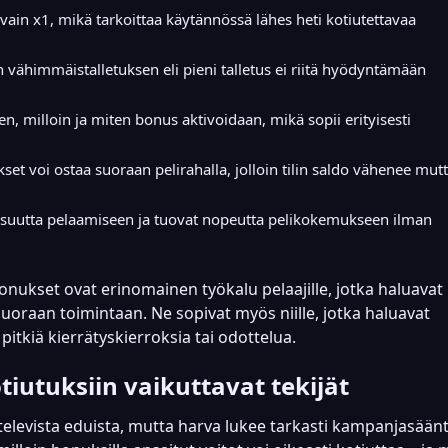
vain x1, mikä tarkoittaa käytännössä lähes heti kotiutettavaa
 vähimmäistalletuksen eli pieni talletus ei riitä hyödyntämään
een, milloin ja miten bonus aktivoidaan, mikä sopii erityisesti
kset voi ostaa suoraan pelirahalla, jolloin tilin saldo vähenee mut
llisuutta pelaamiseen ja tuovat nopeutta pelikokemukseen ilman
ukset ovat erinomainen työkalu pelaajille, jotka haluavat
oraan toimintaan. Ne sopivat myös niille, jotka haluavat
itkiä kierrätyskierroksia tai odottelua.
iutuksiin vaikuttavat tekijät
levista eduista, mutta harva lukee tarkasti kampanjasäänt