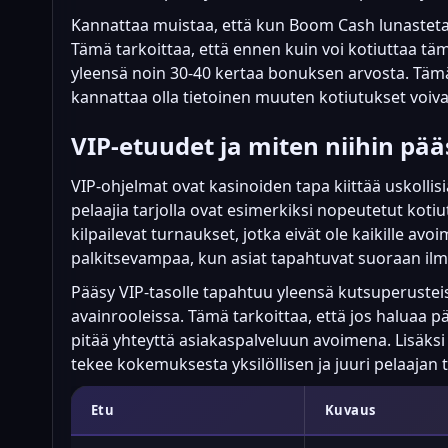
Kannattaa muistaa, että kun Boom Cash lunastetaa
Tämä tarkoittaa, että ennen kuin voi kotiuttaa tä
yleensä noin 30-40 kertaa bonuksen arvosta. Tämä o
kannattaa olla tietoinen muuten kotiutukset voivat
VIP-etuudet ja miten niihin pä
VIP-ohjelmat ovat kasinoiden tapa kiittää uskollisi
pelaajia tarjolla ovat esimerkiksi nopeutetut kot
kilpailevat turnaukset, jotka eivät ole kaikille a
palkitsevampaa, kun asiat tapahtuvat suoraan ilm
Pääsy VIP-tasolle tapahtuu yleensä kutsuperusteis
avainrooleissa. Tämä tarkoittaa, että jos haluaa p
pitää yhteyttä asiakaspalveluun avoimena. Lisäksi 
tekee kokemuksesta yksilöllisen ja juuri pelaajan t
Etu
Kuvaus