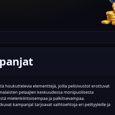
panjat
tä houkuttelevia elementtejä, joilla pelisivustot erottuvat
omalaisten pelaajien keskuudessa monipuolisesta
istä mielenkiintoisempaa ja palkitsevampaa.
tkuvat kampanjat tarjoavat vaihtoehtoja eri pelityyleille ja