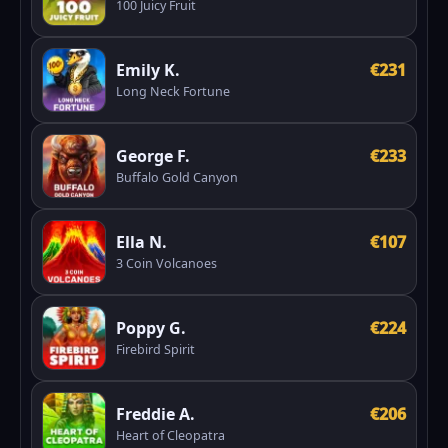
100 Juicy Fruit
Emily K.
€231
Long Neck Fortune
George F.
€233
Buffalo Gold Canyon
Ella N.
€107
3 Coin Volcanoes
Poppy G.
€224
Firebird Spirit
Freddie A.
€206
Heart of Cleopatra