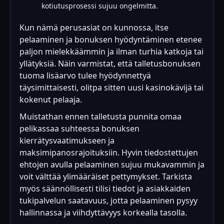
kotiutusprosessi sujuu ongelmitta.
Kun nämä perusasiat on kunnossa, itse
pelaaminen ja bonuksen hyödyntäminen etenee
paljon mielekkäämmin ja ilman turhia katkoja tai
yllätyksiä. Näin varmistat, että talletusbonuksen
tuoma lisäarvo tulee hyödynnettyä
täysimittaisesti, olitpa sitten uusi kasinokävijä tai
kokenut pelaaja.
Muistathan ennen talletusta punnita omaa
pelikassaa suhteessa bonuksen
kierrätysvaatimukseen ja
maksimipanosrajoituksiin. Hyvin tiedostettujen
ehtojen avulla pelaaminen sujuu mukavammin ja
voit välttää ylimääräiset pettymykset. Tarkista
myös säännöllisesti tilisi tiedot ja asiakkaiden
tukipalvelun saatavuus, jotta pelaaminen pysyy
hallinnassa ja viihdyttävyys korkealla tasolla.