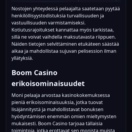
Nostojen yhteydessä pelaajalta saatetaan pyytää
henkilöllisyystodistuksia turvallisuuden ja
vastuullisuuden varmistamiseksi.
Kotiutusrajoitukset kannattaa myös tarkistaa,
sillä ne voivat vaihdella maksutavasta riippuen.
Näiden tietojen selvittäminen etukäteen säästää
aikaa ja mahdollistaa sujuvan pelisession ilman
yllätyksiä.
Boom Casino
erikoisominaisuudet
Moni pelaaja arvostaa kasinokokemuksessa
pieniä erikoisominaisuuksia, jotka tuovat
lisäjännitystä ja mahdollistavat bonuksen
hyödyntämisen enemmän omien mieltymysten
mukaisesti. Boom Casino tarjoaa tällaisia
toimintoja, jotka erottavat sen monista muista