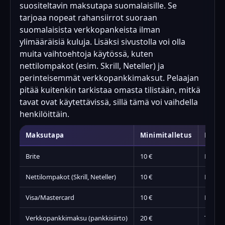
suositeltavin maksutapa suomalaisille. Se
tarjoaa nopeat rahansiirrot suoraan
suomalaisista verkkopankeista ilman
ylimääräisiä kuluja. Lisäksi sivustolla voi olla
muita vaihtoehtoja käytössä, kuten
nettilompakot (esim. Skrill, Neteller) ja
perinteisemmät verkkopankkimaksut. Pelaajan
pitää kuitenkin tarkistaa omasta tilistään, mitkä
tavat ovat käytettävissä, sillä tämä voi vaihdella
henkilöittäin.
Maksutapa
Minimitalletus
Huomi
Brite
10 €
Helppo
Nettilompakot (Skrill, Neteller)
10 €
Nopeat
Visa/Mastercard
10 €
Kätevä
Verkkopankkimaksu (pankkisiirto)
20 €
Turval