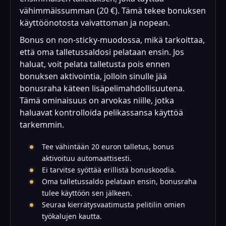
vähimmäissumman (20 €). Tämä tekee bonuksen
käyttöönotosta vaivattoman ja nopean.
Bonus on non-sticky-muodossa, mikä tarkoittaa,
että oma talletussaldosi pelataan ensin. Jos
haluat, voit pelata talletusta pois ennen
bonuksen aktivointia, jolloin sinulle jää
bonusraha käteen lisäpelimahdollisuutena.
Tämä ominaisuus on arvokas niille, jotka
haluavat kontrolloida pelikassansa käyttöä
tarkemmin.
Tee vähintään 20 euron talletus, bonus
aktivoituu automaattisesti.
Ei tarvitse syöttää erillistä bonuskoodia.
Oma talletussaldo pelataan ensin, bonusraha
tulee käyttöön sen jälkeen.
Seuraa kierrätysvaatimusta pelitilin omien
työkalujen kautta.