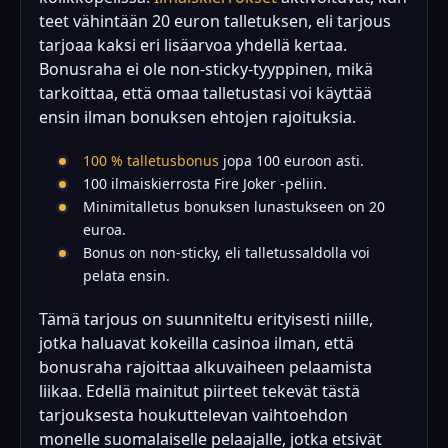
teet vähintään 20 euron talletuksen, eli tarjous
tarjoaa kaksi eri lisäarvoa yhdellä kertaa.
Bonusraha ei ole non-sticky-tyyppinen, mikä
tarkoittaa, että omaa talletustasi voi käyttää
ensin ilman bonuksen ehtojen rajoituksia.
100 % talletusbonus
jopa 100 euroon asti.
100 ilmaiskierrosta Fire Joker -peliin.
Minimitalletus bonuksen lunastukseen on 20
euroa.
Bonus on non-sticky, eli talletussaldolla voi
pelata ensin.
Tämä tarjous on suunniteltu erityisesti niille,
jotka haluavat kokeilla casinoa ilman, että
bonusraha rajoittaa alkuvaiheen pelaamista
liikaa. Edellä mainitut piirteet tekevät tästä
tarjouksesta houkuttelevan vaihtoehdon
monelle suomalaiselle pelaajalle, jotka etsivät