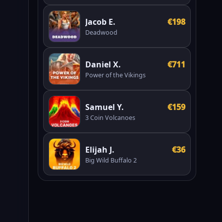
Jacob E.
€198
Deadwood
Daniel X.
€711
Power of the Vikings
Samuel Y.
€159
3 Coin Volcanoes
Elijah J.
€36
Big Wild Buffalo 2