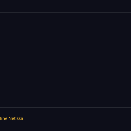
ine Netissä