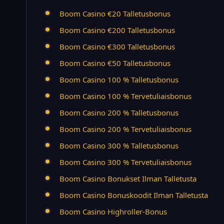
Boom Casino €20 Talletusbonus
Boom Casino €200 Talletusbonus
Boom Casino €300 Talletusbonus
Boom Casino €50 Talletusbonus
Boom Casino 100 % Talletusbonus
Boom Casino 100 % Tervetuliaisbonus
Boom Casino 200 % Talletusbonus
Boom Casino 200 % Tervetuliaisbonus
Boom Casino 300 % Talletusbonus
Boom Casino 300 % Tervetuliaisbonus
Boom Casino Bonukset Ilman Talletusta
Boom Casino Bonuskoodit Ilman Talletusta
Boom Casino Highroller-Bonus