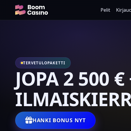
Pelit
Kirjau
TERVETULOPAKETTI
JOPA 2 500 € 
ILMAISKIER
HANKI BONUS NYT